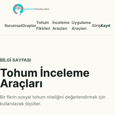
Tohum
İnceleme
Uygulama
Kurumsal
Gruplar
Giriş
Kayıt
Fikirleri
Araçları
Araçları
BILGI SAYFASI
Tohum İnceleme
Araçları
Bir fikrin sosyal tohum niteliğini değerlendirmek için
kullanılacak ölçütler.