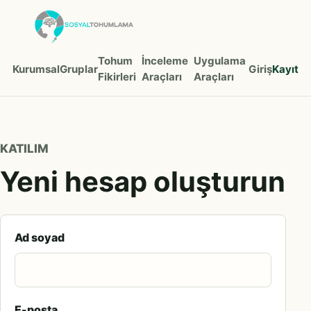
Tohum
İnceleme
Uygulama
Kurumsal
Gruplar
Giriş
Kayıt
Fikirleri
Araçları
Araçları
KATILIM
Yeni hesap oluşturun
Ad soyad
E-posta