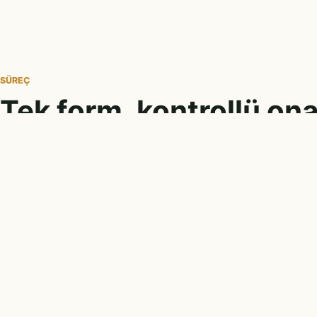
SÜREÇ
Tek form, kontrollü ona
01
02
Fikir gönderilir
İncelemeye alın
Kullanıcı, sosyal tohum fikrini
Fikir yayına çıkm
ortak formdan sisteme ekler.
admin değerlendi
kuyruğuna düşer.