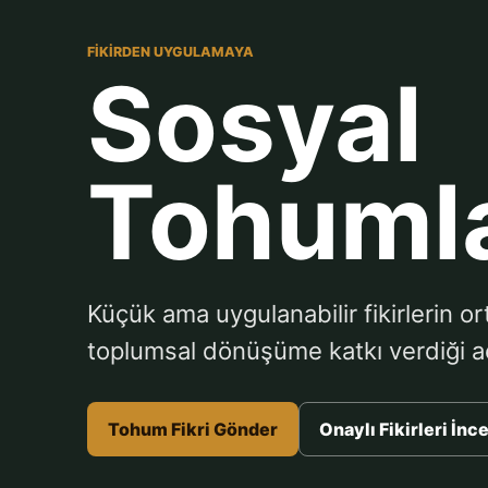
FIKIRDEN UYGULAMAYA
Sosyal
Tohuml
Küçük ama uygulanabilir fikirlerin or
toplumsal dönüşüme katkı verdiği aç
Tohum Fikri Gönder
Onaylı Fikirleri İnc