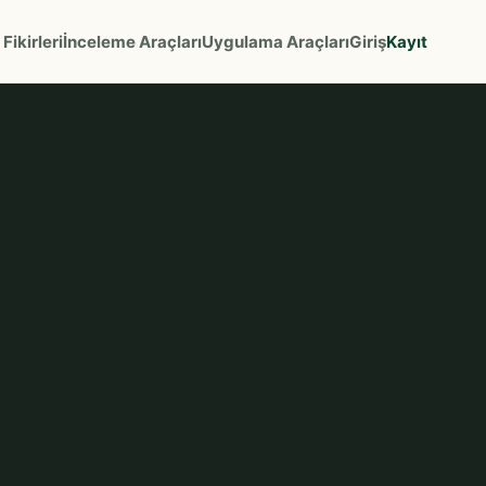
Fikirleri
İnceleme Araçları
Uygulama Araçları
Giriş
Kayıt