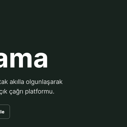
ama
tak akılla olgunlaşarak
ık çağrı platformu.
ele