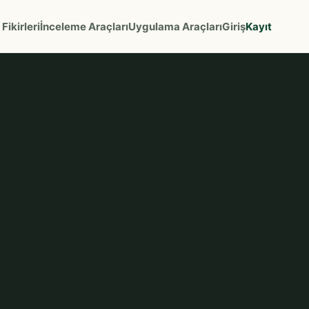
Fikirleri
İnceleme Araçları
Uygulama Araçları
Giriş
Kayıt