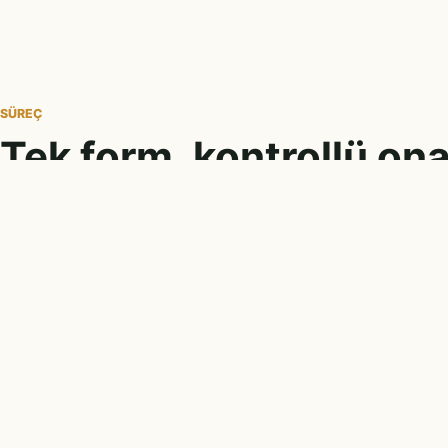
SÜREÇ
Tek form, kontrollü ona
01
02
Fikir gönderilir
İncelemeye alın
Kullanıcı, sosyal tohum fikrini
Fikir yayına çıkm
ortak formdan sisteme ekler.
admin değerlendi
kuyruğuna düşer.