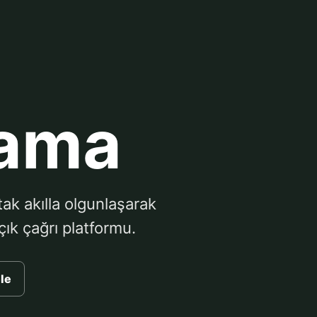
ama
tak akılla olgunlaşarak
ık çağrı platformu.
ele