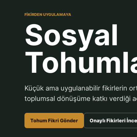
FIKIRDEN UYGULAMAYA
Sosyal
Tohuml
Küçük ama uygulanabilir fikirlerin or
toplumsal dönüşüme katkı verdiği aç
Tohum Fikri Gönder
Onaylı Fikirleri İnc